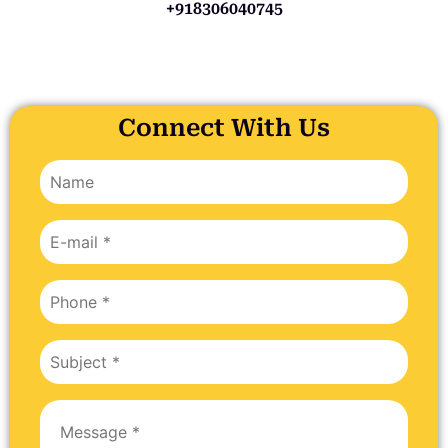
+918306040745
Connect With Us