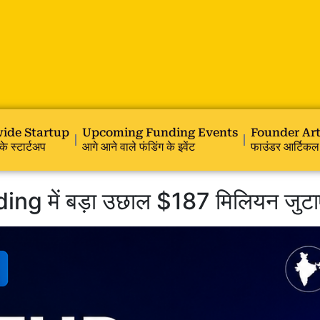
ide Startup
Upcoming Funding Events
Founder Art
के स्टार्टअप
आगे आने वाले फंडिंग के इवेंट
फाउंडर आर्टिकल
ing में बड़ा उछाल $187 मिलियन जुट