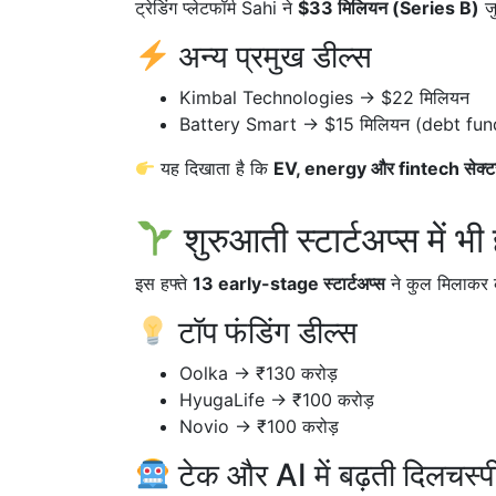
ट्रेडिंग प्लेटफॉर्म Sahi ने
$33 मिलियन (Series B)
जु
अन्य प्रमुख डील्स
Kimbal Technologies → $22 मिलियन
Battery Smart → $15 मिलियन (debt fun
यह दिखाता है कि
EV, energy और fintech सेक्ट
शुरुआती स्टार्टअप्स में 
इस हफ्ते
13 early-stage स्टार्टअप्स
ने कुल मिलाकर
टॉप फंडिंग डील्स
Oolka → ₹130 करोड़
HyugaLife → ₹100 करोड़
Novio → ₹100 करोड़
टेक और AI में बढ़ती दिलचस्प