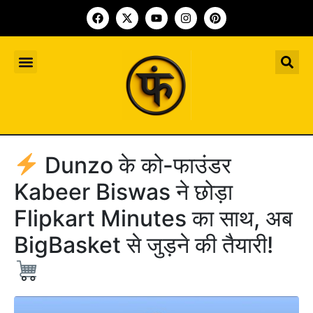
Indian Startup
भारतीय स्टार्टअप
Worldwide Startup
दुनिया भर के स्टार्टअप
Upcoming Funding Events
आगे आने वाले फंडिंग के इवेंट
Founder Article
फाउंडर आर्टिकल
Upcoming IPO’s
स्टार्टअप इंडस्ट्री के आने वाले आईपीओ
Dunzo के को-फाउंडर
Kabeer Biswas ने छोड़ा
Flipkart Minutes का साथ, अब
BigBasket से जुड़ने की तैयारी!