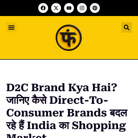
Indian Startup
भारतीय स्टार्टअप
Worldwide Startup
दुनिया भर के स्टार्टअप
Upcoming Funding Events
आगे आने वाले फंडिंग के इवेंट
Founder Article
फाउंडर आर्टिकल
Upcoming IPO’s
स्टार्टअप इंडस्ट्री के आने वाले आईपीओ
D2C Brand Kya Hai?
जानिए कैसे Direct-To-
Consumer Brands बदल
रहे हैं India का Shopping