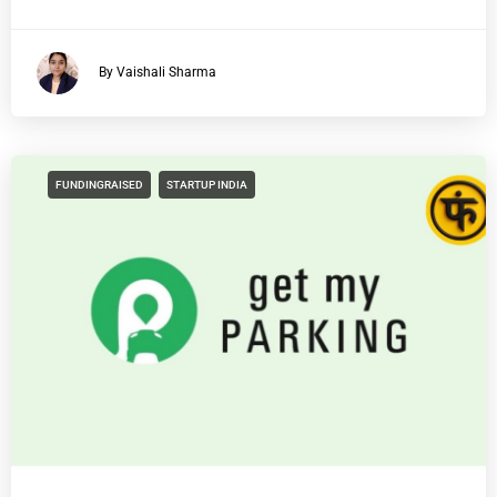
By Vaishali Sharma
FUNDINGRAISED
STARTUP INDIA