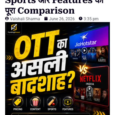
Sports और Features का
पूरा Comparison
Vaishali Sharma
June 26, 2026
3:35 pm