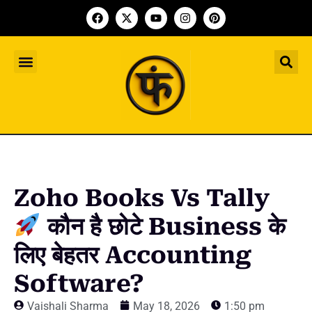
Indian Startup
भारतीय स्टार्टअप
Worldwide Startup
दुनिया भर के स्टार्टअप
Upcoming Funding Events
आगे आने वाले फंडिंग के इवेंट
Founder Article
फाउंडर आर्टिकल
Upcoming IPO’s
स्टार्टअप इंडस्ट्री के आने वाले आईपीओ
Zoho Books Vs Tally
कौन है छोटे Business के
लिए बेहतर Accounting
Software?
Vaishali Sharma
May 18, 2026
1:50 pm