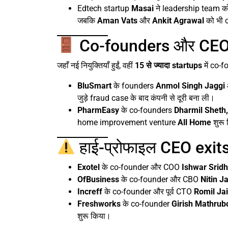
Edtech startup
Masai
ने leadership team क
जबकि
Aman Vats
और
Ankit Agrawal
को भी 
Co-founders और CEOs जि
जहाँ नई नियुक्तियाँ हुईं, वहीं
15 से ज्यादा startups
में co-
BluSmart
के founders
Anmol Singh Jaggi
जुड़े fraud case के बाद कंपनी से दूरी बना ली।
PharmEasy
के co-founders
Dharmil Sheth
home improvement venture
All Home
शुरू
हाई-प्रोफाइल CEO exit
Exotel
के co-founder और COO
Ishwar Srid
OfBusiness
के co-founder और CBO
Nitin J
Increff
के co-founder और पूर्व CTO
Romil Ja
Freshworks
के co-founder
Girish Mathru
शुरू किया।