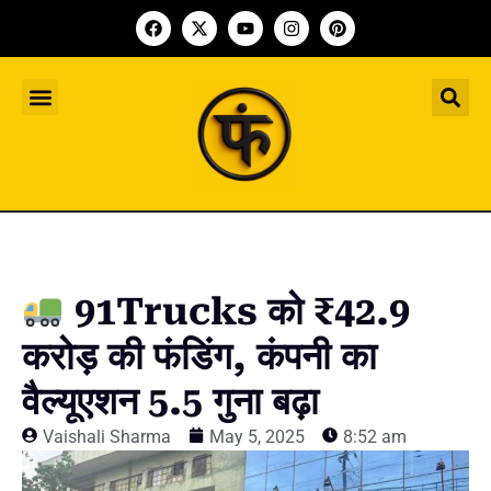
Indian Startup
भारतीय स्टार्टअप
Worldwide Startup
दुनिया भर के स्टार्टअप
Upcoming Funding Events
आगे आने वाले फंडिंग के इवेंट
Founder Article
फाउंडर आर्टिकल
Upcoming IPO’s
स्टार्टअप इंडस्ट्री के आने वाले आईपीओ
91Trucks को ₹42.9
करोड़ की फंडिंग, कंपनी का
वैल्यूएशन 5.5 गुना बढ़ा
Vaishali Sharma
May 5, 2025
8:52 am