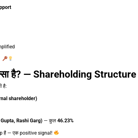
upport
plified
ै।
स्सा है? — Shareholding Structure
 है:
rnal shareholder)
Gupta, Rashi Garg)
— कुल
46.23%
p है — एक positive signal!