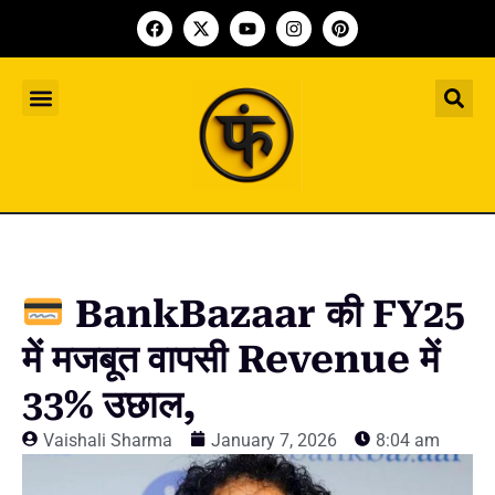
Indian Startup
भारतीय स्टार्टअप
Worldwide Startup
दुनिया भर के स्टार्टअप
Upcoming Funding Events
आगे आने वाले फंडिंग के इवेंट
Founder Article
फाउंडर आर्टिकल
Upcoming IPO’s
स्टार्टअप इंडस्ट्री के आने वाले आईपीओ
BankBazaar की FY25
में मजबूत वापसी Revenue में
33% उछाल,
Vaishali Sharma
January 7, 2026
8:04 am