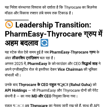
यह निवेश संस्थागत विश्वास को दर्शाता है कि Thyrocare का बिज़नेस
मॉडल और विकास रफ्तार लंबे समय तक टिकाऊ है।
Leadership Transition:
PharmEasy-Thyrocare ग्रुप में
अहम बदलाव
यह स्टेक सेल ऐसे समय हुई है जब
PharmEasy-Thyrocare ग्रुप
के
अंदर
लीडरशिप ट्रांज़िशन
चल रहा है।
अगस्त 2025 में,
PharmEasy
के को-फाउंडर और CEO
सिद्धार्थ शाह
ने
अपने एग्जीक्यूटिव रोल से इस्तीफा देकर
Vice Chairman
की भूमिका
संभाली थी।
उनके बाद
Thyrocare के CEO राहुल गুহा (Rahul Guha)
को
API Holdings
— जो PharmEasy और Thyrocare दोनों की पेरेंट
कंपनी है — का नया
MD और CEO
नियुक्त किया गया।
राहुल गুহा अब
Thyrocare
का नेतृत्व जारी रख रहे हैं, साथ ही API