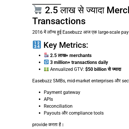
2.5 लाख से ज्यादा Merc
Transactions
2016 में लॉन्च हुई Easebuzz आज एक large-scale pay
Key Metrics:
2.5 लाख+ merchants
3 million+ transactions daily
Annualized GTV:
$50 billion से ज्यादा
Easebuzz SMBs, mid-market enterprises और secto
Payment gateway
APIs
Reconciliation
Payouts और compliance tools
provide करता है।