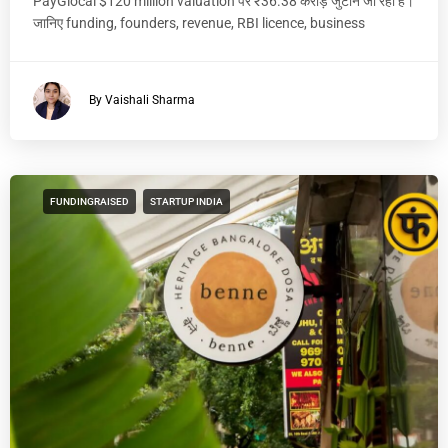
PayGlocal $120 million valuation पर ₹36.38 करोड़ जुटाने जा रहा है।
जानिए funding, founders, revenue, RBI licence, business
By Vaishali Sharma
FUNDINGRAISED
STARTUP INDIA