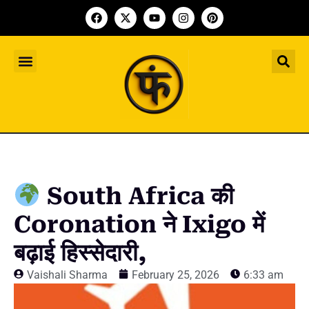
Indian Startup
भारतीय स्टार्टअप
Worldwide Startup
दुनिया भर के स्टार्टअप
Upcoming Funding Events
आगे आने वाले फंडिंग के इवेंट
Founder Article
फाउंडर आर्टिकल
Upcoming IPO’s
स्टार्टअप इंडस्ट्री के आने वाले आईपीओ
South Africa की
Coronation ने Ixigo में
बढ़ाई हिस्सेदारी,
Vaishali Sharma
February 25, 2026
6:33 am