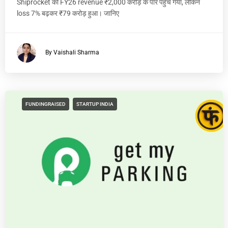
Shiprocket का FY26 revenue ₹2,000 करोड़ के पार पहुंच गया, लेकिन
loss 7% बढ़कर ₹79 करोड़ हुआ। जानिए
By Vaishali Sharma
FUNDINGRAISED
STARTUP INDIA