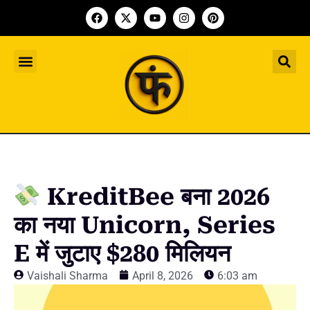
Indian Startup
भारतीय स्टार्टअप
Worldwide Startup
दुनिया भर के स्टार्टअप
Upcoming Funding Events
आगे आने वाले फंडिंग के इवेंट
Founder Article
फाउंडर आर्टिकल
Upcoming IPO’s
स्टार्टअप इंडस्ट्री के आने वाले आईपीओ
KreditBee बना 2026
का नया Unicorn, Series
E में जुटाए $280 मिलियन
Vaishali Sharma
April 8, 2026
6:03 am