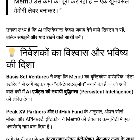
Mem0 उस कमी को पूरा कर रहा है — एक यूनिवर्सल
मेमोरी लेयर बनाकर।”
उनका लक्ष्य है कि AI एप्लिकेशन्स केवल जवाब देने वाले सिस्टम न रहें,
बल्कि
समझने और याद रखने वाले साथी
बनें।
निवेशकों का विश्वास और भविष्य
की दिशा
Basis Set Ventures
ने कहा कि Mem0 का दृष्टिकोण पारंपरिक “डेटा
स्टोरेज” से आगे बढ़कर एक “कॉन्टेक्स्ट-इंजीन” बनाने का है — जो आने
वाले वर्षों में
AI एजेंट्स की स्थायी बुद्धिमत्ता (Persistent Intelligence)
को शक्ति देगा।
Peak XV Partners और GitHub Fund
के अनुसार, ओपन-सोर्स
मॉडल और API-फर्स्ट दृष्टिकोण ने Mem0 को डेवलपर कम्युनिटी में एक
भरोसेमंद नाम बना दिया है।
आगे कंपनी का फोकस
एंटरप्राइज-लेवल इंटीग्रेशन
,
डेवलपर टूल्स के साथ