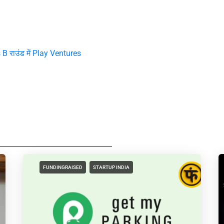
 B राउंड में Play Ventures
FUNDINGRAISED
STARTUP INDIA