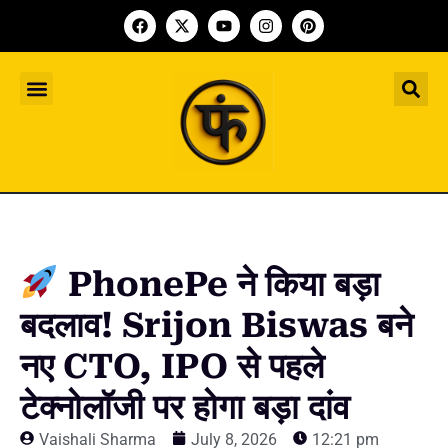
Indian Startup
भारतीय स्टार्टअप
Worldwide Startup
दुनिया भर के स्टार्टअप
Upcoming Funding Events
आगे आने वाले फंडिंग के इवेंट
Founder Article
फाउंडर आर्टिकल
Upcoming IPO’s
स्टार्टअप इंडस्ट्री के आने वाले आईपीओ
PhonePe ने किया बड़ा
बदलाव! Srijon Biswas बने
नए CTO, IPO से पहले
टेक्नोलॉजी पर होगा बड़ा दांव
Vaishali Sharma
July 8, 2026
12:21 pm