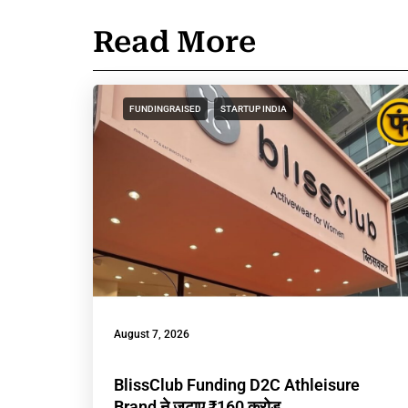
Read More
FUNDINGRAISED
STARTUP INDIA
August 7, 2026
BlissClub Funding D2C Athleisure
Brand ने जुटाए ₹160 करोड़,