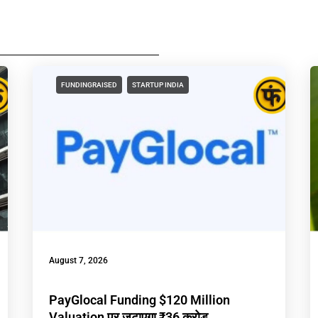
FUNDINGRAISED
STARTUP INDIA
August 7, 2026
PayGlocal Funding $120 Million
Valuation पर जुटाएगा ₹36 करोड़,