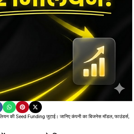
लियन की Seed Funding जुटाई। जानिए कंपनी का बिजनेस मॉडल, फाउंडर्स,