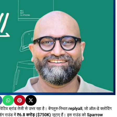
ेटिव ब्रांड तेजी से उभर रहा है। बेंगलुरु-स्थित
replyall
, जो ऑल-डे क्लोदिंग
ग राउंड में
₹6.8 करोड़ ($750K)
जुटाए हैं। इस राउंड को
Sparrow