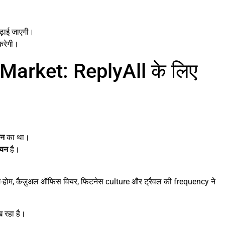
ढ़ाई जाएगी।
करेगी।
Market: ReplyAll के लिए
यन
का था।
ियन
है।
-होम, कैज़ुअल ऑफिस वियर, फिटनेस culture और ट्रैवल की frequency ने
 रहा है।