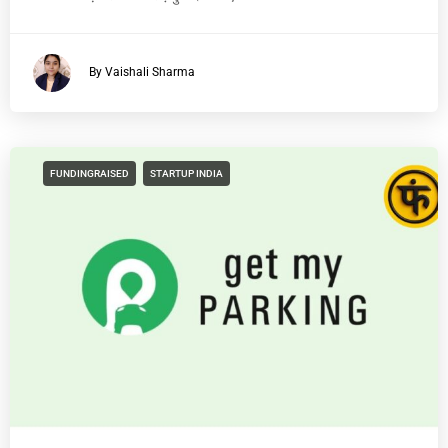
By Vaishali Sharma
FUNDINGRAISED
STARTUP INDIA