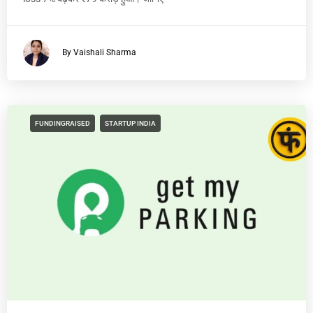
By Vaishali Sharma
FUNDINGRAISED
STARTUP INDIA