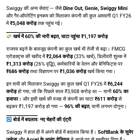
Swiggy की अन्य सेवाएं — जैसे
Dine Out, Genie, Swiggy Mini
और गैर-ऑपरेटिंग इनकम को मिलाकर कंपनी की कुल आमदनी Q1 FY26
में
₹5,048 करोड़
तक पहुंच गई।
खर्च में 60% की भारी बढ़त, घाटा पहुंचा ₹1,197 करोड़
राजस्व बढ़ने के बावजूद कंपनी का कुल खर्च भी तेजी से बढ़ा। FMCG
प्रोडक्ट्स की खरीद में
₹2,064 करोड़
(33% खर्च), डिलीवरी शुल्क में
₹1,313 करोड़
(26% वृद्धि), कर्मचारियों के वेतन और बेनिफिट्स पर
₹686 करोड़
तथा विज्ञापन पर
₹1,036 करोड़
खर्च किया गया।
इन सभी को मिलाकर Swiggy का कुल खर्च Q1 FY26 में
₹6,244
करोड़
हो गया, जो कि पिछले साल ₹3,908 करोड़ था — यानी
60% का
इजाफा
। और इसी खर्च की वजह से कंपनी का घाटा
₹611 करोड़
से
बढ़कर ₹1,197 करोड़ हो गया —
96% की बढ़त
, यानी लगभग दोगुना।
बोर्ड में बदलाव: नए चेहरों की एंट्री
Swiggy ने हाल ही में अपने बोर्ड में बदलाव किया है।
SoftBank के सुमेर
जुनेजा
और
Accel के आनंद डेनियल
ने अपने पद से इस्तीफा दिया है।