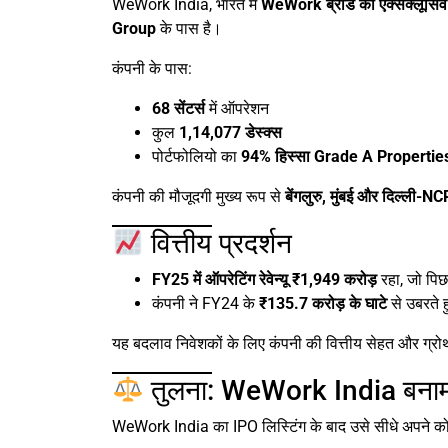
WeWork India, भारत में
WeWork ब्रांड का एक्सक्लूसिव 
Group
के पास है।
कंपनी के पास:
68 सेंटर्स
में ऑपरेशन
कुल
1,14,077 डेस्क्स
पोर्टफोलियो का
94% हिस्सा Grade A Propertie
कंपनी की मौजूदगी मुख्य रूप से
बेंगलुरु, मुंबई और दिल्ली-NC
वित्तीय प्रदर्शन
FY25 में ऑपरेटिंग रेवेन्यू ₹1,949 करोड़
रहा, जो पिछ
कंपनी ने FY24 के
₹135.7 करोड़ के घाटे
से उबरते ह
यह बदलाव निवेशकों के लिए कंपनी की वित्तीय सेहत और ग्रोथ
तुलना: WeWork India बनाम अन
WeWork India का IPO लिस्टिंग के बाद उसे सीधे अपने को-व