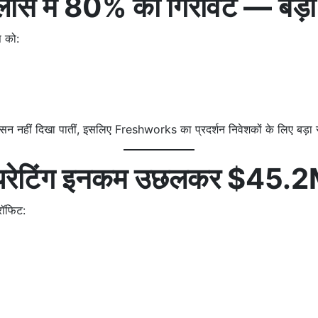
स में 80% की गिरावट — बड़ी 
 को:
ासन नहीं दिखा पातीं, इसलिए Freshworks का प्रदर्शन निवेशकों के लिए बड़ा 
टिंग इनकम उछलकर $45.2M 
ॉफिट: