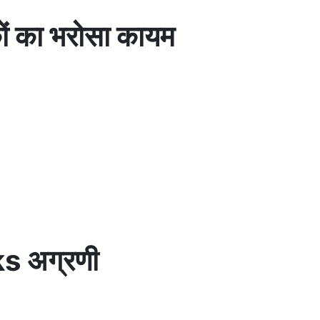
ं का भरोसा कायम
s अग्रणी