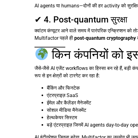
AI agents या humans—दोनों की हर activity को सुरक्षित 
✔ 4. Post-quantum सुरक्षा
क्वांटम कंप्यूटर आने वाले समय में पारंपरिक एन्क्रिप्शन को तो
Multifactor पहले ही
post-quantum cryptography
क
किन कंपनियों को इ
जैसे-जैसे AI एजेंट workflows का हिस्सा बन रहे हैं, बड़ी क
रूप से इन क्षेत्रों को टारगेट कर रहा है:
बैंकिंग और फिनटेक
एंटरप्राइज़ SaaS
ईमेल और कैलेंडर मैनेजमेंट
सोशल मीडिया मैनेजमेंट
हेल्थकेयर सिस्टम
बड़े एंटरप्राइज़ जिनमें AI agents day-to-day opera
AI इंटीग्रेशन जितना बढ़ेगा, Multifactor का उपयोग भी उतनी