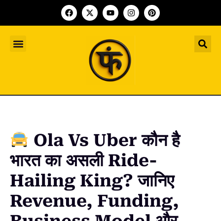
Indian Startup
भारतीय स्टार्टअप
Worldwide Startup
दुनिया भर के स्टार्टअप
Upcoming Funding Events
आगे आने वाले फंडिंग के इवेंट
Founder Article
फाउंडर आर्टिकल
Upcoming IPO’s
स्टार्टअप इंडस्ट्री के आने वाले आईपीओ
Ola Vs Uber कौन है
भारत का असली Ride-
Hailing King? जानिए
Revenue, Funding,