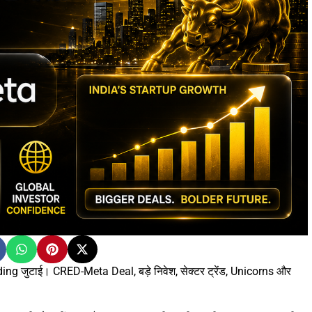
ing जुटाई। CRED-Meta Deal, बड़े निवेश, सेक्टर ट्रेंड, Unicorns और