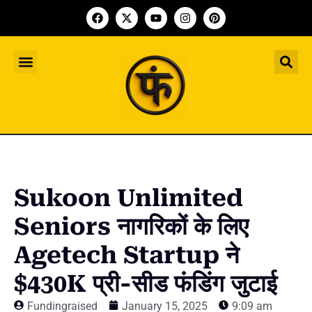
Indian Startup
भारतीय स्टार्टअप
Worldwide Startup
दुनिया भर के स्टार्टअप
Upcoming Funding Events
आगे आने वाले फंडिंग के इवेंट
Founder Article
फाउंडर आर्टिकल
Upcoming IPO’s
स्टार्टअप इंडस्ट्री के आने वाले आईपीओ
Sukoon Unlimited
Seniors नागरिकों के लिए
Agetech Startup ने
$430K प्री-सीड फंडिंग जुटाई
Fundingraised
January 15, 2025
9:09 am